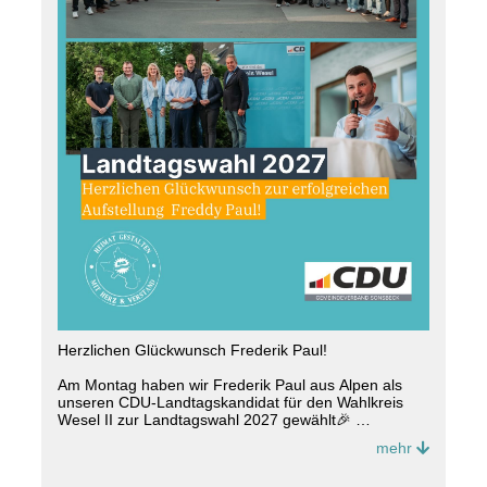
#
Sonsbeck
#
CDU
#
Ehrenamt
#
GemeinsamAnpacken
#
Spielplatz
Herzlichen Glückwunsch Frederik Paul!
Am Montag haben wir Frederik Paul aus Alpen als
unseren CDU-Landtagskandidat für den Wahlkreis
Wesel II zur Landtagswahl 2027 gewählt🎉
mehr
Mit starken 98 % Zustimmung erhielt Freddy das
Vertrauen der CDU-Verbände im Wahlkreis ? ein