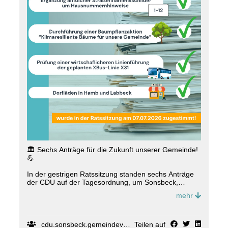
und wir freuen uns auf alles, was noch vor uns liegt.
Gemeinsam gestalten wir die Zukunft von Sonsbeck,
Labbeck und Hamb! 🚀
#
Sonsbeck
#
CDU
#
Team
🏛️ Sechs Anträge für die Zukunft unserer Gemeinde!
💪
In der gestrigen Ratssitzung standen sechs Anträge
der CDU auf der Tagesordnung, um Sonsbeck,
Labbeck und Hamb weiter voranzubringen. 🚀
mehr
Unter anderem setzen wir uns dafür ein:
🐀 den Befall durch Nutrias und Bisamratten stärker in
den Blick zu nehmen und die Bevölkerung besser zu
cdu.sonsbeck.gemeindeverband
Teilen auf