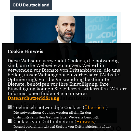
CDU Deutschland
Cookie Hinweis
Diese Webseite verwendet Cookies, die notwendig
sind, um die Webseite zu nutzen. Weiterhin
verwenden wir Dienste von Drittanbietern, die uns
helfen, unser Webangebot zu verbessern (Website-
Optmierung). Für die Verwendung bestimmter
31.07.2026
31
Dienste, benötigen wir Ihre Einwilligung. Ihre
Einwilligung können Sie jederzeit widerrufen. Weitere
Informationen finden Sie in unserer
Ahmad Mansour: Islamismus
K
Datenschutzerklärung
.
bekämpfen
wi
Technisch notwendige Cookies (
Übersicht
)
Die notwendigen Cookies werden allein für den
WEITERLESEN
ordnungsgemäßen Gebrauch der Webseite benötigt.
Cookies von Drittanbietern (
Hinweis
)
Derzeit verzichten wir auf Scripte von Drittanbietern auf der