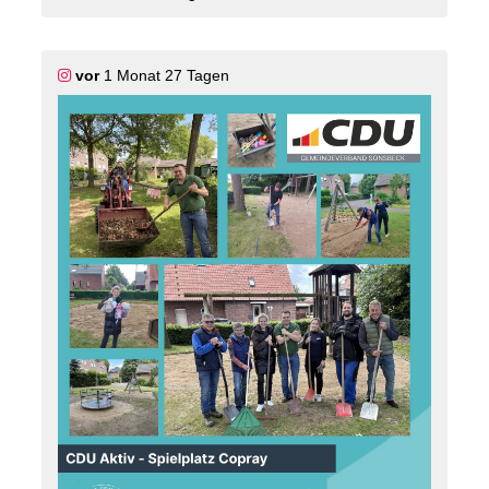
informieren.
🏡 Gemeinsam mit unseren Ortsvorstehern möchten
wir ein Konzept für Dorfläden in Hamb und Labbeck
auf den Weg bringen ? ein Anliegen, das auch aus
vor
1 Monat 27 Tagen
dem Gemeindeentwicklungsplan (GEP)
hervorgegangen ist.
Wir freuen uns sehr, dass die Intention unsere
Anträge mehrheitlich beschlossen wurden. 🤝
Jetzt geht es an die Umsetzung ? denn gute Ideen
entfalten ihren Wert erst, wenn sie Realität werden. 🙌
📄 Alle unsere Anträge findet ihr im
Ratsinformationssystem der Gemeinde Sonsbeck
oder auf unserer Homepage.
#
CDU
#
Sonsbeck
#
Labbeck
#
Hamb
#
GemeinsamGestaltenMitHerzUndVerstand