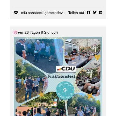
Ob rasante Achterbahnen, spannende Shows oder
gemeinsame Erlebnisse – für alle war etwas dabei.
cdu.sonsbeck.gemeindeverband
Teilen auf
Vor allem die strahlenden Kinderaugen haben
gezeigt, dass sich der Ausflug wieder einmal gelohnt
hat. 🎉
vor
28 Tagen 8 Stunden
Solche Aktionen sind für uns mehr als nur ein Ausflug.
Sie schaffen gemeinsame Erinnerungen und gehören
für viele Kinder einfach zu den Sommerferien dazu.
💛
Ein herzliches Dankeschön an alle Betreuerinnen und
Betreuer, die den Tag begleitet und möglich gemacht
haben 🙌
Wir freuen uns schon auf den nächsten Ferienspaß!
☀️
#
Sonsbeck
#
CDU
#
Ferienspa
ß #
MoviePark