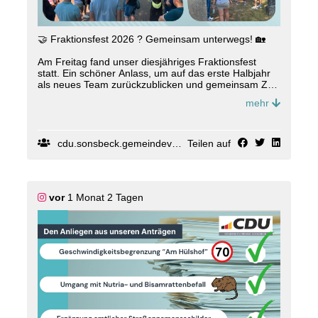
🤝 Fraktionsfest 2026 ? Gemeinsam unterwegs! 🏡
Am Freitag fand unser diesjähriges Fraktionsfest
statt. Ein schöner Anlass, um auf das erste Halbjahr
als neues Team zurückzublicken und gemeinsam Zeit
abseits der politischen Arbeit zu verbringen. ☀️
mehr
Den Auftakt machte eine spannende Führung durch
Sonsbeck. Unser herzlicher Dank gilt Heinz-Peter
Kamps vom Verein "Denkmal für Sonsbeck", der uns
cdu.sonsbeck.gemeindeverband
Teilen auf
an verschiedenen Stationen interessante Einblicke in
die Geschichte unserer Plätze und Gebäude gegeben
hat. 🏛️
vor
1 Monat 2 Tagen
Im Anschluss ließen wir den Abend bei leckerem
Essen und kühlen Getränken in der Gaststätte "Zur
Linde" gemütlich ausklingen. 🍽️
Neben vielen guten Gesprächen stand vor allem
eines im Mittelpunkt: Zeit füreinander. Sich noch
besser kennenzulernen, den Zusammenhalt zu
stärken und als Team weiter zusammenzuwachsen.
💛
Ein erfolgreiches erstes Halbjahr liegt hinter uns ?