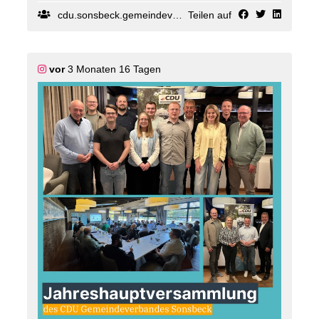
beeindruckendes Ergebnis und ein starkes Signal 💪
cdu.sonsbeck.gemeindeverband
Teilen auf
Auch wir als CDU Sonsbeck freuen uns sehr über die
Nominierung und unterstützen Freddy auf dem
gemeinsamen Weg Richtung 2027 mit voller
Überzeugung 🤝
vor
3 Monaten 16 Tagen
Freddy steht für einen Politikstil, der verbindet, nah an
den Menschen ist und die Themen unserer Heimat
mit klaren Ideen anpackt. Genau diese
Bodenständigkeit und das starke ehrenamtliche
Engagement zeichnen ihn aus ?
Wir freuen uns auf den kommenden Wahlkampf und
die gemeinsame Zusammenarbeit für unsere Region
🚀
#
Sonsbeck
#
CDU
#
Landtagswahl2027
#
heimatgestaltenmitherzundverstand