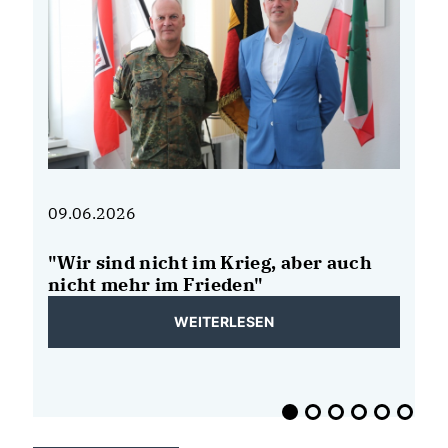
motiviertes Team ? so kann es weitergehen 🚀
#
Sonsbeck
#
CDU
#
Jahreshauptversammlung
#
TeamCDU
#
heimatgestaltenmitherzundverstand
09.06.2026
08
"Wir sind nicht im Krieg, aber auch
N
de
nicht mehr im Frieden"
B
b
WEITERLESEN
E